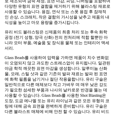
로 제조되며 금속 세정, 표면 마감, 피닝, 디버링을 포함하여
다양한 유형의 표면 결함을 제거하기 위해 블라스팅 재료로
사용할 수 있습니다. 용접, 연삭 또는 스폿 용접 후 잠재적
인 손상, 스크래치, 작은 결함의 가시성을 낮추고 제품의 내
식성을 높이고 마모 용량을 증가시킵니다.
유리 비드 블라스팅은 신제품의 최종 처리 또는 후속 화학
공정 (전기 성형, 양극 산화) 전의 전처리에 적합 할뿐만 아
니라 모터 부품, 예술품 및 장식용 물체 또는 인테리어 액세
서리.
Glass Beads를 사용하여 압력을 가하면 제품이 치수 변화없
이 오염되지 않고 과도한 스트레스없이 유지됩니다. 일관된
야금 학적 깨끗한 표면 마감을 생성합니다. 알루미늄 산화
물, 모래, 스틸 샷과 같은 기존의 발파 재료는 발파 된 표면
에 화학 필름을 남기거나 절단 작용을합니다. 유리 구슬은
일반적으로 다른 매체보다 작고 가벼우 며 매우 낮은 강도
가 필요한 섬세한 부품과 나사의 날카로운 반경을 뚫는 데
사용할 수 있습니다. Glass Beads를 사용한 Shot Blasting은
도장, 도금 에나멜 또는 유리 라이닝과 같은 모든 유형의 코
팅에 대해 금속 표면을 완벽하게 준비합니다. 유리 구슬은
다른 블라스트 매체에 비해 안전 할 수 있습니다. 유리 비드