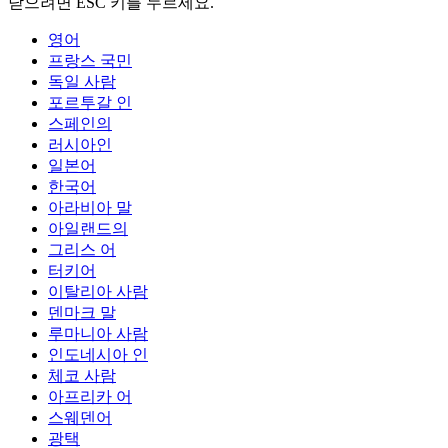
닫으려면 ESC 키를 누르세요.
영어
프랑스 국민
독일 사람
포르투갈 인
스페인의
러시아인
일본어
한국어
아라비아 말
아일랜드의
그리스 어
터키어
이탈리아 사람
덴마크 말
루마니아 사람
인도네시아 인
체코 사람
아프리카 어
스웨덴어
광택