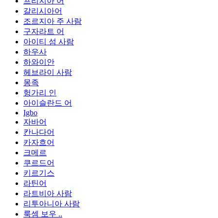
프리지아 어
갈리시아어
조르지아 주 사람
구자라트 어
아이티 섬 사람
하우사
하와이안
헤브라이 사람
몽족
헝가리 인
아이슬란드 어
Igbo
자바어
칸나다어
카자흐어
크메르
쿠르드어
키르기스
라틴어
라트비아 사람
리투아니아 사람
룩셈 보우 ..