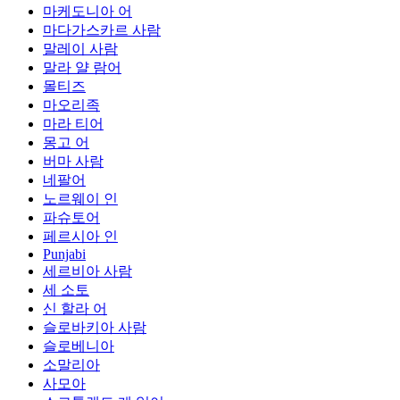
마케도니아 어
마다가스카르 사람
말레이 사람
말라 얄 람어
몰티즈
마오리족
마라 티어
몽고 어
버마 사람
네팔어
노르웨이 인
파슈토어
페르시아 인
Punjabi
세르비아 사람
세 소토
신 할라 어
슬로바키아 사람
슬로베니아
소말리아
사모아