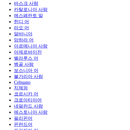
바스크 사람
카탈로니아 사람
에스페란토 말
힌디 어
라오 어
알바니아
암하라 어
아르메니아 사람
아제르바이잔
벨라루스 어
벵골 사람
보스니아 어
불가리아 사람
Cebuano
치체와
코르시카 어
크로아티아어
네덜란드 사람
에스토니아 사람
필리핀어
핀란드어